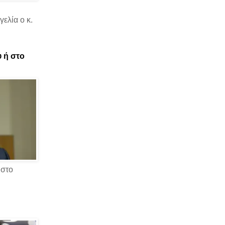
ελία ο κ.
υ ή στο
 στο