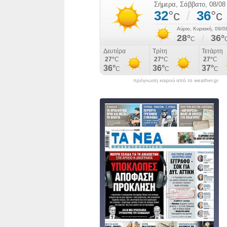
πρόγνωση καιρού από το weather.gr