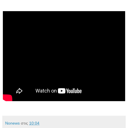
Νonews
στις
10:04