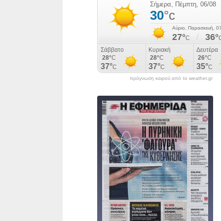
πρόγνωση καιρού από το weather.gr