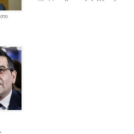
 στο
.