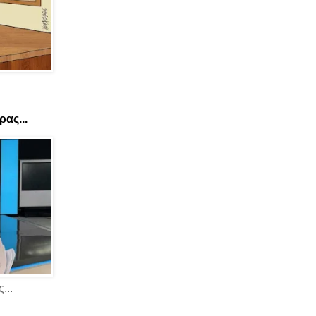
ας...
...