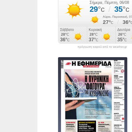
πρόγνωση καιρού από το weather.gr