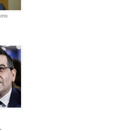
 στο
.