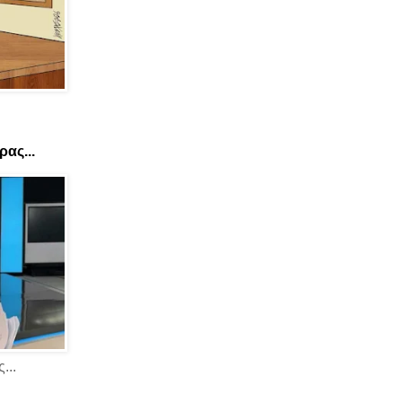
ας...
...