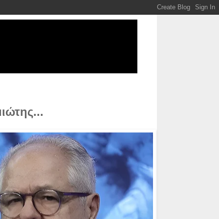
ώτης...