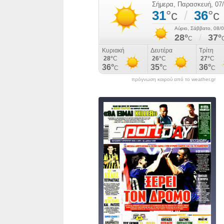
πρόγνωση καιρού από το weather.gr