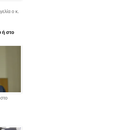
ελία ο κ.
υ ή στο
 στο