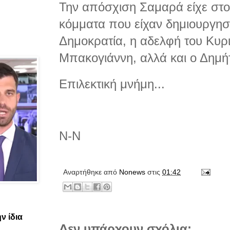
Την απόσχιση Σαμαρά είχε στο 
κόμματα που είχαν δημιουργησ
Δημοκρατία, η αδελφή του Κυρ
Μπακογιάννη, αλλά και ο Δημ
Επιλεκτική μνήμη...
Ν-Ν
Αναρτήθηκε από
Νonews
στις
01:42
ν ίδια
Δεν υπάρχουν σχόλια: