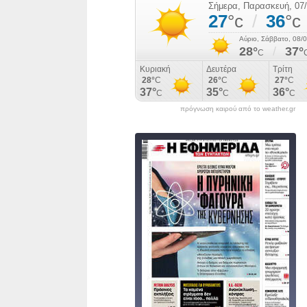
πρόγνωση καιρού από το weather.gr