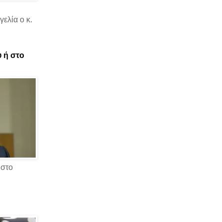
ελία ο κ.
υ ή στο
 στο