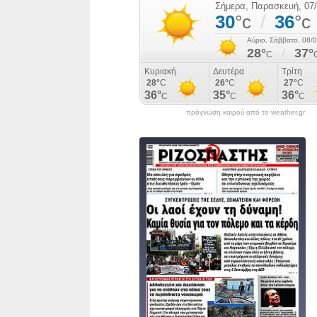
πρόγνωση καιρού από το weather.gr