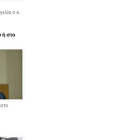
ελία ο κ.
υ ή στο
 στο