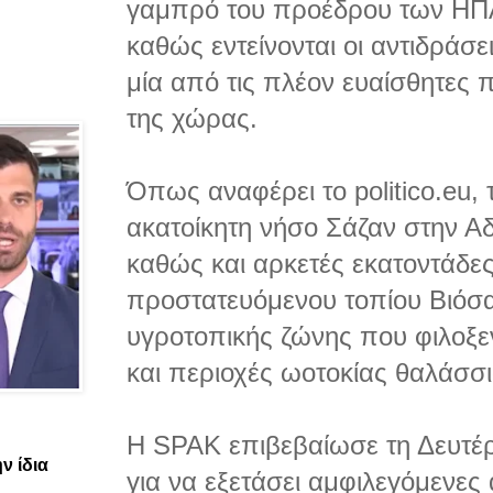
γαμπρό του προέδρου των ΗΠ
καθώς εντείνονται οι αντιδράσε
μία από τις πλέον ευαίσθητες 
της χώρας.
Όπως αναφέρει το politico.eu,
ακατοίκητη νήσο Σάζαν στην Α
καθώς και αρκετές εκατοντάδες
προστατευόμενου τοπίου Βιόσα
υγροτοπικής ζώνης που φιλοξε
και περιοχές ωοτοκίας θαλάσσ
Η SPAK επιβεβαίωσε τη Δευτέρα
ν ίδια
για να εξετάσει αμφιλεγόμενες