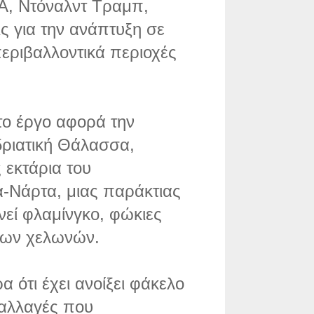
Α, Ντόναλντ Τραμπ,
ις για την ανάπτυξη σε
περιβαλλοντικά περιοχές
 το έργο αφορά την
δριατική Θάλασσα,
 εκτάρια του
-Νάρτα, μιας παράκτιας
νεί φλαμίνγκο, φώκιες
ιων χελωνών.
 ότι έχει ανοίξει φάκελο
 αλλαγές που