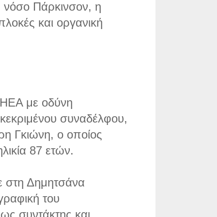
η νόσο Πάρκινσον, η
λοκές και οργανική
ΕΣΗΕΑ με οδύνη
ακεκριμένου συναδέλφου,
ρη Γκιώνη, ο οποίος
λικία 87 ετών.
ε στη Δημητσάνα
γραφική του
 ως συντάκτης και