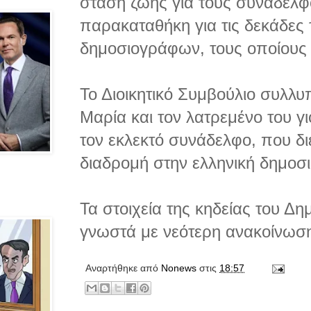
στάση ζωής για τους συνάδελφο
παρακαταθήκη για τις δεκάδες
δημοσιογράφων, τους οποίους
Το Διοικητικό Συμβούλιο συλλυπ
Μαρία και τον λατρεμένο του γ
τον εκλεκτό συνάδελφο, που δι
διαδρομή στην ελληνική δημοσ
Τα στοιχεία της κηδείας του Δη
γνωστά με νεότερη ανακοίνωση
Αναρτήθηκε από
Νonews
στις
18:57