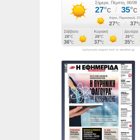
πρόγνωση καιρού από το weather.gr