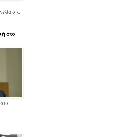
ελία ο κ.
υ ή στο
 στο