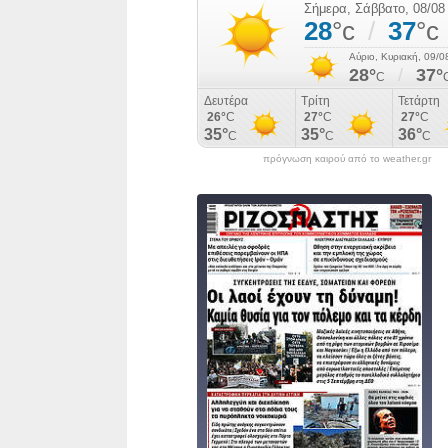
πρόγνωση καιρού από το weather.gr