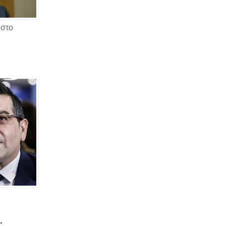
 στο
.