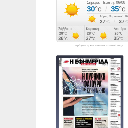
πρόγνωση καιρού από το weather.gr