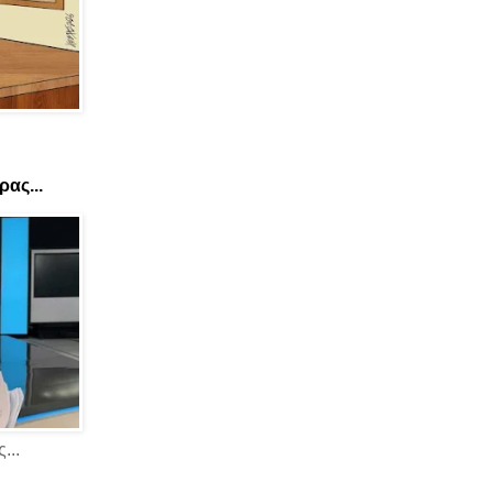
ας...
...