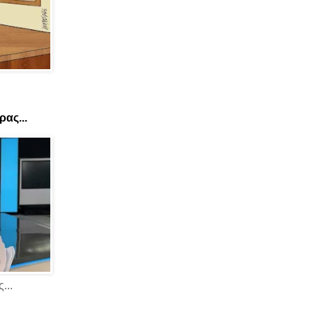
ας...
...