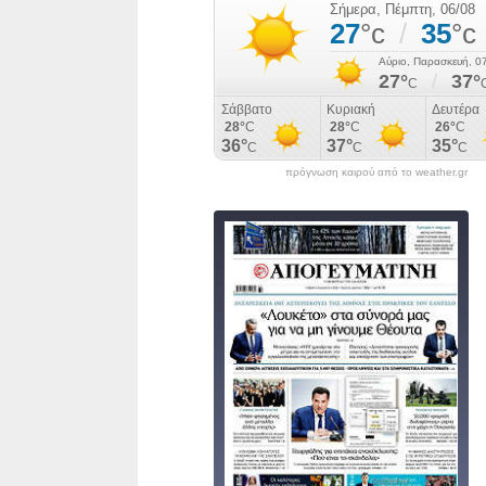
πρόγνωση καιρού από το weather.gr