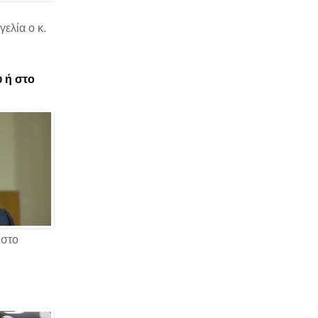
ελία ο κ.
υ ή στο
 στο