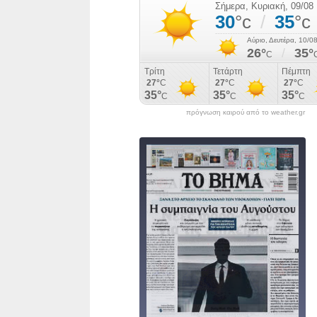
πρόγνωση καιρού από το weather.gr