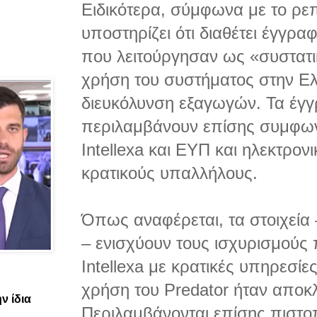
Ειδικότερα, σύμφωνα με το ρεπ
υποστηρίζει ότι διαθέτει έγγρ
που λειτούργησαν ως «συστατικ
χρήση του συστήματος στην Ελ
διευκόλυνση εξαγωγών. Τα έγγ
περιλαμβάνουν επίσης συμφων
Intellexa και ΕΥΠ και ηλεκτρον
κρατικούς υπαλλήλους.
Όπως αναφέρεται, τα στοιχεία
– ενισχύουν τους ισχυρισμούς 
Intellexa με κρατικές υπηρεσίε
χρήση του Predator ήταν αποκλε
ν ίδια
Περιλαμβάνονται επίσης πιστοπ