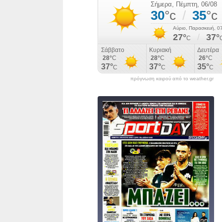
πρόγνωση καιρού από το weather.gr