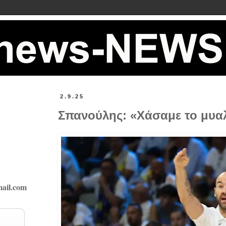
2.9.25
Σπανούλης: «Χάσαμε το μυαλό
ail.com