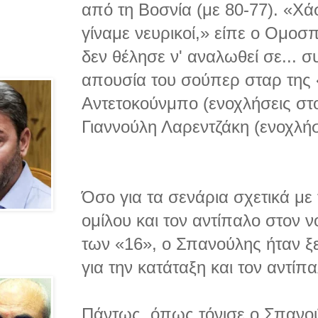
από τη Βοσνία (με 80-77). «Χά
γίναμε νευρικοί,» είπε ο Ομοσπ
δεν θέλησε ν' αναλωθεί σε... σ
απουσία του σούπερ σταρ της 
Αντετοκούνμπο (ενοχλήσεις στο
Γιαννούλη Λαρεντζάκη (ενοχλήσ
Όσο για τα σενάρια σχετικά με
ομίλου και τον αντίπαλο στον 
των «16», ο Σπανούλης ήταν ξ
για την κατάταξη και τον αντίπ
Πάντως, όπως τόνισε ο Σπανού