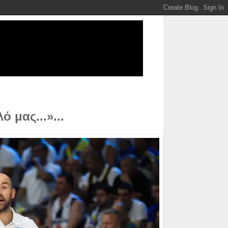
 μας...»...