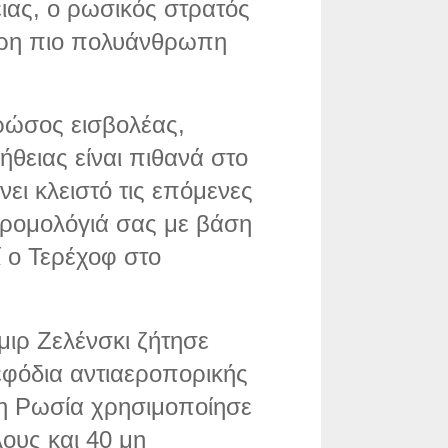
ειας, ο ρωσικός στρατός
ερη πιο πολυάνθρωπη
ρώσος εισβολέας,
θειας είναι πιθανά στο
ει κλειστό τις επόμενες
δρομολόγιά σας με βάση
 ο Τερέχοφ στο
ιρ Ζελένσκι ζήτησε
φόδια αντιαεροπορικής
η Ρωσία χρησιμοποίησε
ους και 40 μη