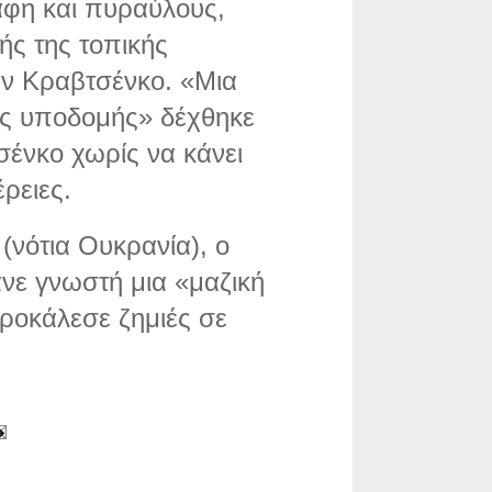
φη και πυραύλους,
ής της τοπικής
άν Κραβτσένκο. «Μια
ας υποδομής» δέχθηκε
σένκο χωρίς να κάνει
ρειες.
(νότια Ουκρανία), ο
νε γνωστή μια «μαζική
ροκάλεσε ζημιές σε