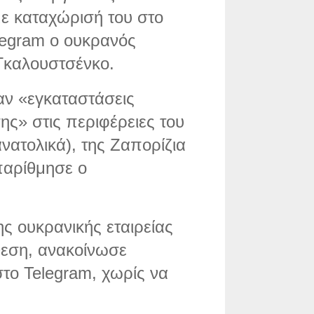
ε καταχώρισή του στο
legram ο ουκρανός
Γκαλουστσένκο.
αν «εγκαταστάσεις
ς» στις περιφέρειες του
νατολικά), της Ζαπορίζια
απαρίθμησε ο
ης ουκρανικής εταιρείας
θεση, ανακοίνωσε
το Telegram, χωρίς να