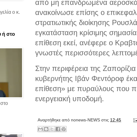
από μη επανδρωμένα αεροσκά
ανακοίνωσε επίσης ο επικεφαλ
ελία ο κ.
στρατιωτικής διοίκησης Ρουσλ
εγκατάσταση κρίσιμης σημασί
υ ή στο
επίθεση εκεί, ανέφερε ο Κραβτ
γνωστές περισσότερες λεπτομέ
Στην περιφέρεια της Ζαπορίζια 
κυβερνήτης Ιβάν Φεντόροφ έκα
επίθεση» με πυραύλους που π
ενεργειακή υποδομή.
 στο
Αναρτήθηκε από
nonews-NEWS
στις
12:45