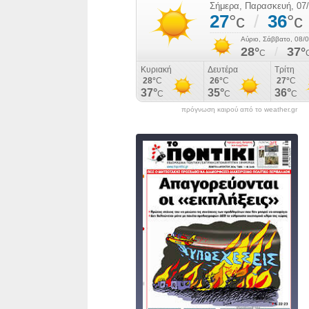
πρόγνωση καιρού από το weather.gr