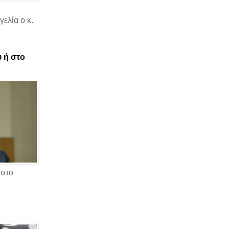
ελία ο κ.
υ ή στο
 στο