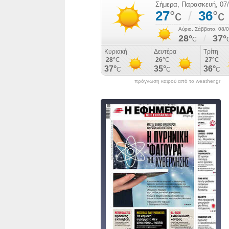
πρόγνωση καιρού από το weather.gr