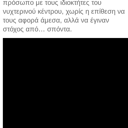
πρόσωπο με τους ιδιοκτήτες του
νυχτερινού κέντρου, χωρίς η επίθεση να
τους αφορά άμεσα, αλλά να έγιναν
στόχος από… σπόντα.