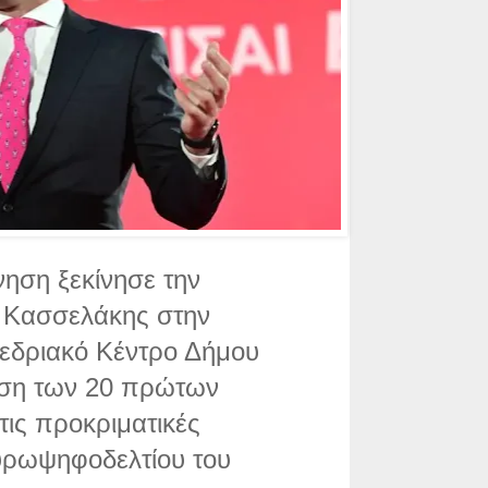
νηση ξεκίνησε την
ς Κασσελάκης στην
νεδριακό Κέντρο Δήμου
αση των 20 πρώτων
τις προκριματικές
ευρωψηφοδελτίου του