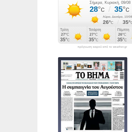
πρόγνωση καιρού από το weather.gr