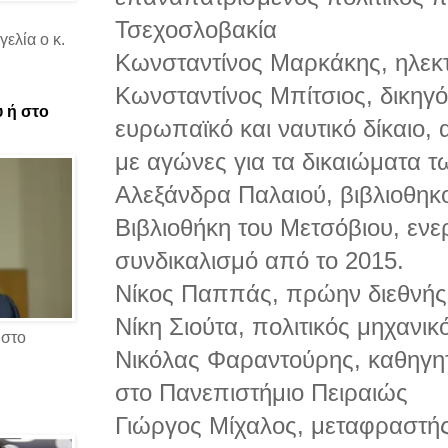
Τσεχοσλοβακία
ελία ο κ.
Κωνσταντίνος Μαρκάκης, ηλεκ
Κωνσταντίνος Μπίτσιος, δικηγό
υ ή στο
ευρωπαϊκό και ναυτικό δίκαιο,
με αγώνες για τα δικαιώματα 
Αλεξάνδρα Παλαιού, βιβλιοθηκ
Βιβλιοθήκη του Μετσόβιου, εν
συνδικαλισμό από το 2015.
Νίκος Παππάς, πρώην διεθνή
Νίκη Σιούτα, πολιτικός μηχανι
 στο
Νικόλας Φαραντούρης, καθηγη
στο Πανεπιστήμιο Πειραιώς
Γιώργος Μίχαλος, μεταφραστή