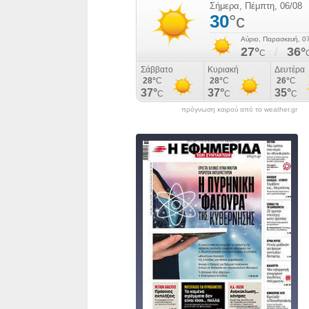
πρόγνωση καιρού από το weather.gr