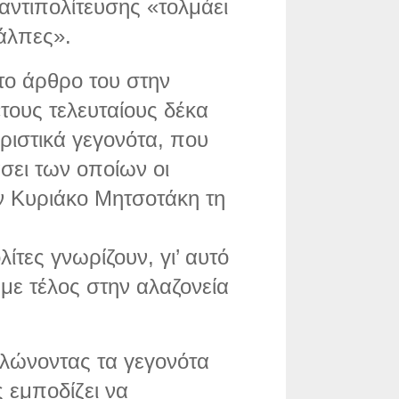
 αντιπολίτευσης «τολμάει
άλπες».
ο άρθρο του στην
«τους τελευταίους δέκα
ριστικά γεγονότα, που
σει των οποίων οι
ν Κυριάκο Μητσοτάκη τη
ίτες γνωρίζουν, γι’ αυτό
με τέλος στην αλαζονεία
λώνοντας τα γεγονότα
 εμποδίζει να