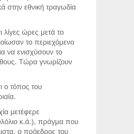
κά στην εθνική τραγωδία
ι λίγες ώρες μετά το
λοίωσαν το περιεχόμενο
ια να ενισχύσουν το
άθους. Τώρα γνωρίζουν
ι ο τόπος του
ιαία.
χία μετέφερε
λόλιο κ.ά.), πράγμα που
ιστα, ο πρόεδρος του