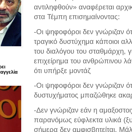
αντιληφθούν» αναφέρεται αρχι
στα Τέμπη επισημαίνοντας:
-Οι ψηφοφόροι δεν γνώριζαν ότ
τραγικό δυστύχημα κάποιοι αλ
του διαλόγου του σταθμάρχη, γ
επιχείρημα του ανθρώπινου λ
ρει
ότι υπήρξε μοντάζ
αγγελία
-Οι ψηφοφόροι δεν γνώριζαν ότ
δυστυχήματος μπαζώθηκε ακαρ
-Δεν γνώριζαν εάν η αμαξοστοι
παρανόμως εύφλεκτα υλικά (ξυ
σήμερα δεν αμφισβητείται. Μάλ