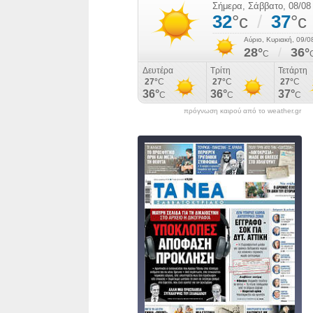
πρόγνωση καιρού από το weather.gr