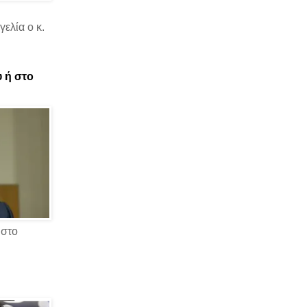
ελία ο κ.
υ ή στο
 στο