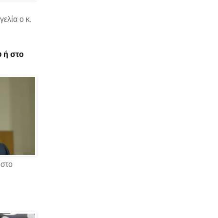
ελία ο κ.
υ ή στο
 στο