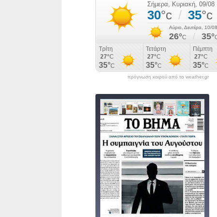
πρόγνωση καιρού από το weather.gr