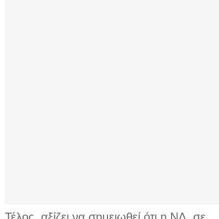
Τέλος, αξίζει να σημειωθεί ότι η ΝΔ, σε