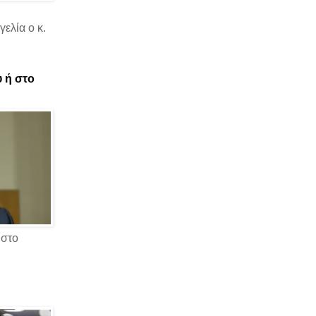
ελία ο κ.
υ ή στο
 στο