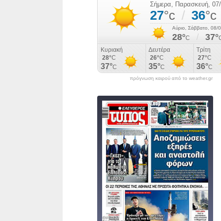
πρόγνωση καιρού από το weather.gr