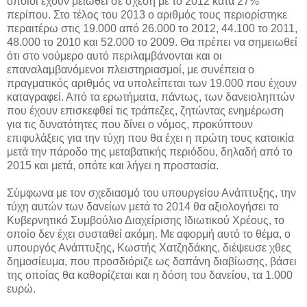
οποίοι έχουν μειωθεί σε σχέση με το 2012 κατά 27%
περίπου. Στο τέλος του 2013 ο αριθμός τους περιορίστηκε
περαιτέρω στις 19.000 από 26.000 το 2012, 44.100 το 2011,
48.000 το 2010 και 52.000 το 2009. Θα πρέπει να σημειωθεί
ότι στο νούμερο αυτό περιλαμβάνονται και οι
επαναλαμβανόμενοι πλειστηριασμοί, με συνέπεια ο
πραγματικός αριθμός να υπολείπεται των 19.000 που έχουν
καταγραφεί. Από τα ερωτήματα, πάντως, των δανειοληπτών
που έχουν επισκεφθεί τις τράπεζες, ζητώντας ενημέρωση
για τις δυνατότητες που δίνει ο νόμος, προκύπτουν
επιφυλάξεις για την τύχη που θα έχει η πρώτη τους κατοικία
μετά την πάροδο της μεταβατικής περιόδου, δηλαδή από το
2015 και μετά, οπότε και λήγει η προστασία.
Σύμφωνα με τον σχεδιασμό του υπουργείου Ανάπτυξης, την
τύχη αυτών των δανείων μετά το 2014 θα αξιολογήσει το
Κυβερνητικό Συμβούλιο Διαχείρισης Ιδιωτικού Χρέους, το
οποίο δεν έχει συσταθεί ακόμη. Με αφορμή αυτό το θέμα, ο
υπουργός Ανάπτυξης, Κωστής Χατζηδάκης, διέψευσε χθες
δημοσίευμα, που προσδιόριζε ως δαπάνη διαβίωσης, βάσει
της οποίας θα καθορίζεται και η δόση του δανείου, τα 1.000
ευρώ.