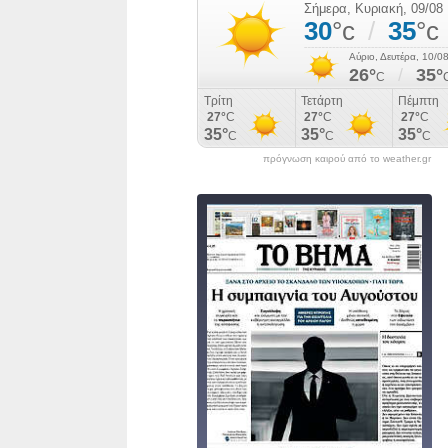
πρόγνωση καιρού από το weather.gr