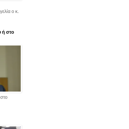
ελία ο κ.
υ ή στο
 στο