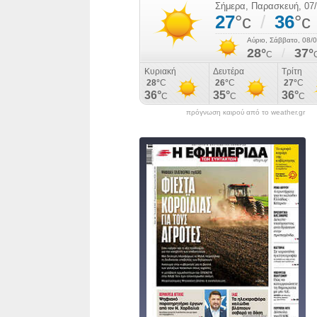
πρόγνωση καιρού από το weather.gr