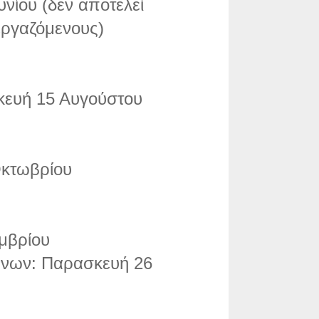
υνίου (δεν αποτελεί
εργαζόμενους)
κευή 15 Αυγούστου
Οκτωβρίου
μβρίου
ννων: Παρασκευή 26