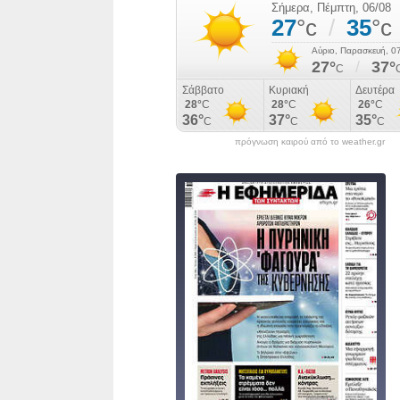
πρόγνωση καιρού από το weather.gr