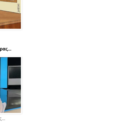
ας...
...