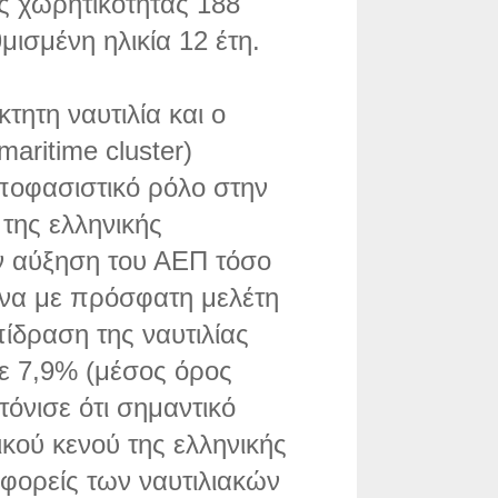
ς χωρητικότητας 188
μισμένη ηλικία 12 έτη.
τητη ναυτιλία και ο
aritime cluster)
ποφασιστικό ρόλο στην
της ελληνικής
ν αύξηση του ΑΕΠ τόσο
να με πρόσφατη μελέτη
πίδραση της ναυτιλίας
σε 7,9% (μέσος όρος
τόνισε ότι σημαντικό
κού κενού της ελληνικής
 φορείς των ναυτιλιακών