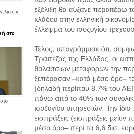
εξέλιξη θα αύξανε περαιτέρω 
ελία ο κ.
κλάδου στην ελληνική οικονομία
έλλειμμα του ισοζυγίου τρεχο
υ ή στο
Τέλος, υπογράμμισε ότι, σύμφω
Τράπεζας της Ελλάδος, οι εισ
θαλάσσιων μεταφορών την περ
ξεπέρασαν –κατά μέσο όρο– τα
(δηλαδή περίπου 8,7% του ΑΕ
πάνω από το 40% των συνολικ
 στο
ισοζυγίου υπηρεσιών. Την ίδια
εισπράξεις (εισπράξεις µείον 
μέσο όρο– περί τα 6,6 δισ. ευ