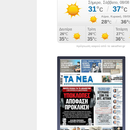
πρόγνωση καιρού από το weather.gr