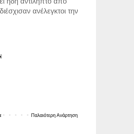
νει ήδη αντιληπτό από
διέσχισαν ανέλεγκτοι την
α
Παλαιότερη Ανάρτηση