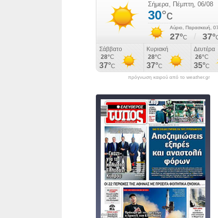
πρόγνωση καιρού από το weather.gr