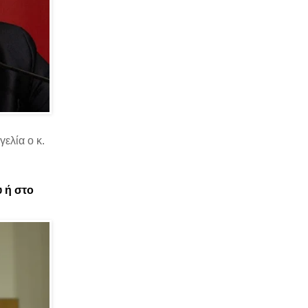
ελία ο κ.
υ ή στο