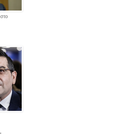
 στο
.