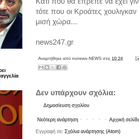
Κάτι που θά έπρεπε να έχει γί
τότε που οι Κροάτες χουλιγκαν 
μισή χώρα...
news247.gr
Αναρτήθηκε από
nonews-NEWS
στις
10:24
ρει
αγγελία
Δεν υπάρχουν σχόλια:
Δημοσίευση σχολίου
Νεότερη ανάρτηση
Αρχική σελίδ
Εγγραφή σε:
Σχόλια ανάρτησης (Atom)