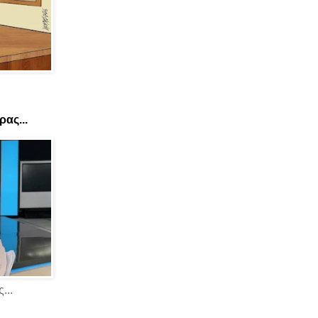
ας...
...