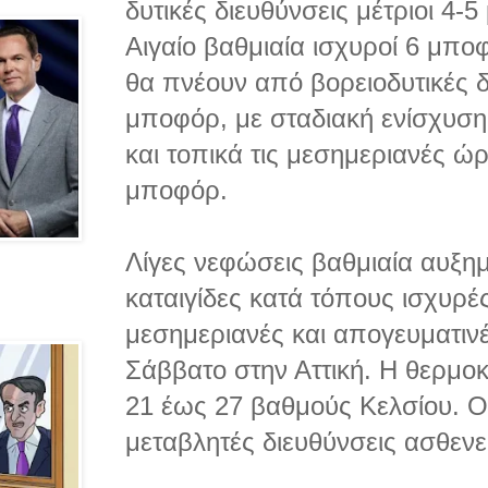
δυτικές διευθύνσεις μέτριοι 4-
Αιγαίο βαθμιαία ισχυροί 6 μποφ
θα πνέουν από βορειοδυτικές δι
μποφόρ, με σταδιακή ενίσχυσ
και τοπικά τις μεσημεριανές ώ
μποφόρ.
Λίγες νεφώσεις βαθμιαία αυξημ
καταιγίδες κατά τόπους ισχυρές
μεσημεριανές και απογευματιν
Σάββατο στην Αττική. Η θερμο
21 έως 27 βαθμούς Κελσίου. Ο
μεταβλητές διευθύνσεις ασθενε