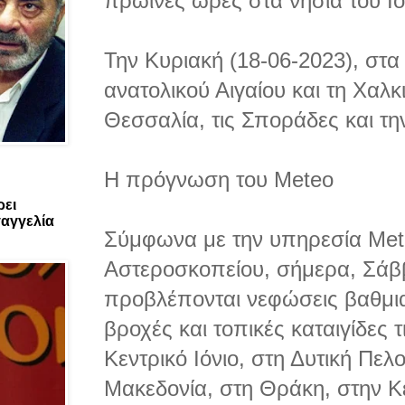
πρωινές ώρες στα νησιά του Ιο
Την Κυριακή (18-06-2023), στα 
ανατολικού Αιγαίου και τη Χαλκ
Θεσσαλία, τις Σποράδες και τη
Η πρόγνωση του Meteo
ρει
αγγελία
Σύμφωνα με την υπηρεσία Met
Αστεροσκοπείου, σήμερα, Σάββ
προβλέπονται νεφώσεις βαθμια
βροχές και τοπικές καταιγίδες 
Κεντρικό Ιόνιο, στη Δυτική Πε
Μακεδονία, στη Θράκη, στην Κε