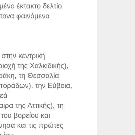
μένο έκτακτο δελτίο
τονα φαινόμενα
στην κεντρική
ιοχή της Χαλκιδικής),
Θράκη, τη Θεσσαλία
οράδων), την Εύβοια,
ρεά
ρα της Αττικής), τη
του βορείου και
νησα και τις πρώτες