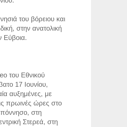
νίου.
νησιά του βόρειου και
ιδική, στην ανατολική
ν Εύβοια.
eo του Εθνικού
ατο 17 Ιουνίου,
ία αυξημένες, με
τις πρωινές ώρες στο
λοπόννησο, στη
ντρική Στερεά, στη