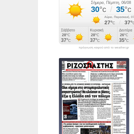
πρόγνωση καιρού από το weather.gr