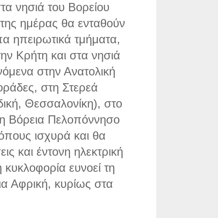
τα νησιά του Βορείου
 της ημέρας θα ενταθούν
πα ηπειρωτικά τμήματα,
την Κρήτη και στα νησιά
ινόμενα στην Ανατολική
οράδες, στη Στερεά
ική, Θεσσαλονίκη), στο
στη Βόρεια Πελοπόννησο
τόπους ισχυρά και θα
ις και έντονη ηλεκτρική
 κυκλοφορία ευνοεί τη
α Αφρική, κυρίως στα