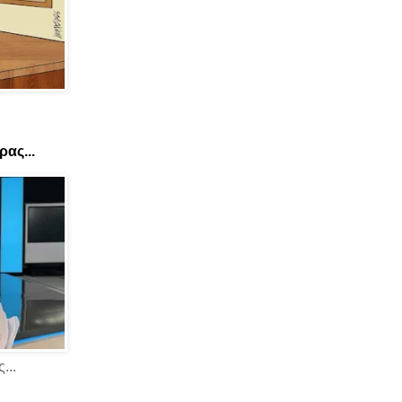
ας...
...