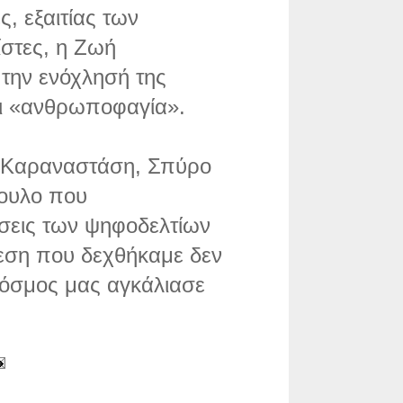
ς, εξαιτίας των
ίστες, η Ζωή
την ενόχλησή της
αι «ανθρωποφαγία».
ή Καραναστάση, Σπύρο
ουλο που
σεις των ψηφοδελτίων
θεση που δεχθήκαμε δεν
 κόσμος μας αγκάλιασε