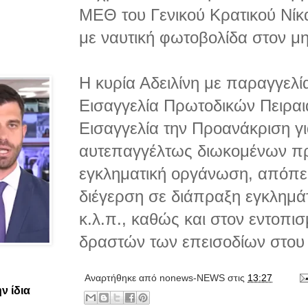
ΜΕΘ του Γενικού Κρατικού Νίκα
με ναυτική φωτοβολίδα στον μ
Η κυρία Αδειλίνη με παραγγελί
Εισαγγελία Πρωτοδικών Πειραιά
Εισαγγελία την Προανάκριση γ
αυτεπαγγέλτως διωκομένων π
εγκληματική οργάνωση, απόπε
διέγερση σε διάπραξη εγκλημά
κ.λ.π., καθώς και στον εντοπι
δραστών των επεισοδίων στου 
Αναρτήθηκε από
nonews-NEWS
στις
13:27
ν ίδια