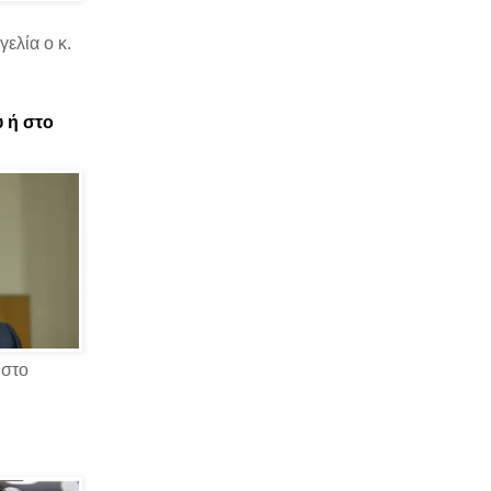
ελία ο κ.
υ ή στο
 στο