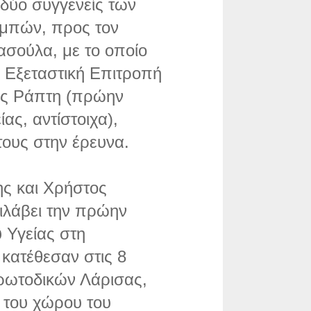
δύο συγγενείς των
εμπών, προς τον
σούλα, με το οποίο
ν Εξεταστική Επιτροπή
ής Ράπτη (πρώην
ς, αντίστοιχα),
τους στην έρευνα.
ης και Χρήστος
ιλάβει την πρώην
υ Υγείας στη
κατέθεσαν στις 8
ρωτοδικών Λάρισας,
 του χώρου του