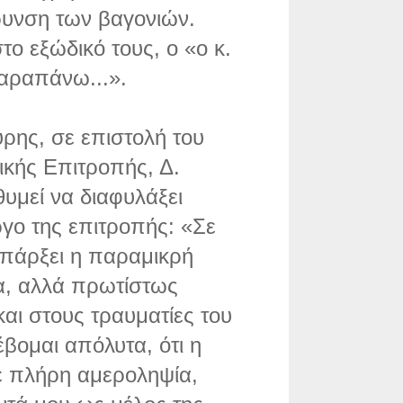
ρυνση των βαγονιών.
ο εξώδικό τους, ο «ο κ.
παραπάνω...».
ρης, σε επιστολή του
ικής Επιτροπής, Δ.
υμεί να διαφυλάξει
ργο της επιτροπής: «Σε
υπάρξει η παραμικρή
ία, αλλά πρωτίστως
αι στους τραυματίες του
βομαι απόλυτα, ότι η
με πλήρη αμεροληψία,