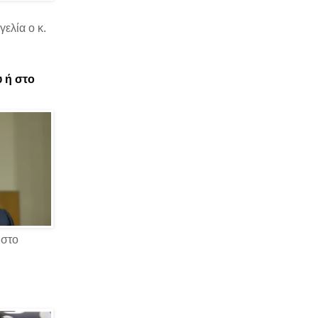
ελία ο κ.
υ ή στο
 στο