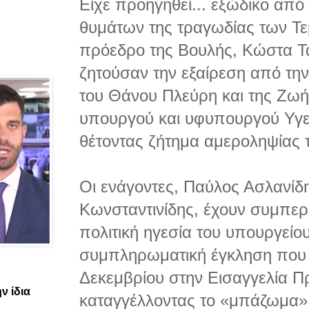
Είχε προηγηθεί...
εξώδικο από 
θυμάτων της τραγωδίας των Τ
πρόεδρο της Βουλής, Κώστα Τα
ζητούσαν την εξαίρεση από τη
του Θάνου Πλεύρη και της Ζω
υπουργού και υφυπουργού Υγεία
θέτοντας ζήτημα αμεροληψίας 
Οι ενάγοντες, Παύλος Ασλανίδ
Κωνσταντινίδης, έχουν συμπερ
πολιτική ηγεσία του υπουργείο
συμπληρωματική έγκληση που 
Δεκεμβρίου στην Εισαγγελία Π
ν ίδια
καταγγέλλοντας το «μπάζωμα»