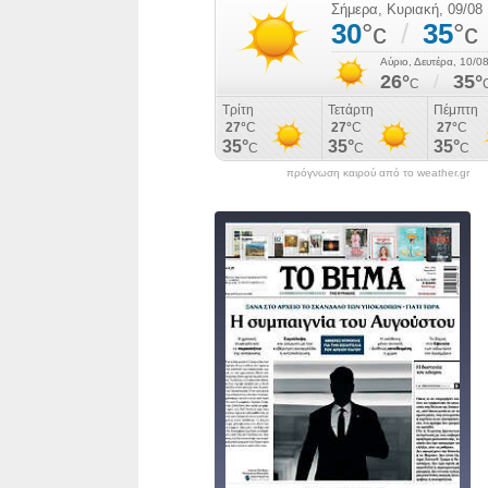
πρόγνωση καιρού από το weather.gr