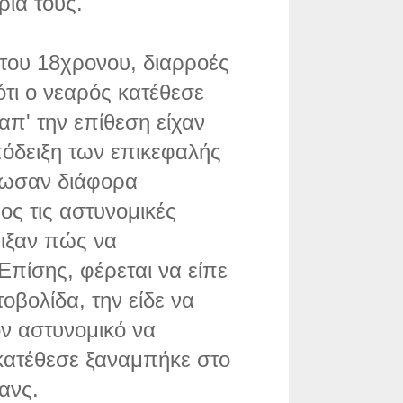
ρια τους.
 του 18χρονου, διαρροές
τι ο νεαρός κατέθεσε
π' την επίθεση είχαν
πόδειξη των επικεφαλής
δωσαν διάφορα
ος τις αστυνομικές
ειξαν πώς να
Επίσης, φέρεται να είπε
βολίδα, την είδε να
ον αστυνομικό να
 κατέθεσε ξαναμπήκε στο
ανς.