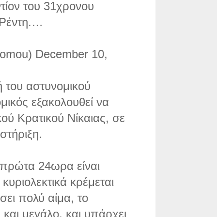
τίον του 31χρονου
 Ρέντη.…
nomou) December 10,
ή του αστυνομικού
μικός εξακολουθεί να
ού Κρατικού Νίκαιας, σε
στήριξη.
 πρώτα 24ωρα είναι
 κυριολεκτικά κρέμεται
σει πολύ αίμα, το
 και μεγάλο, και υπάρχει